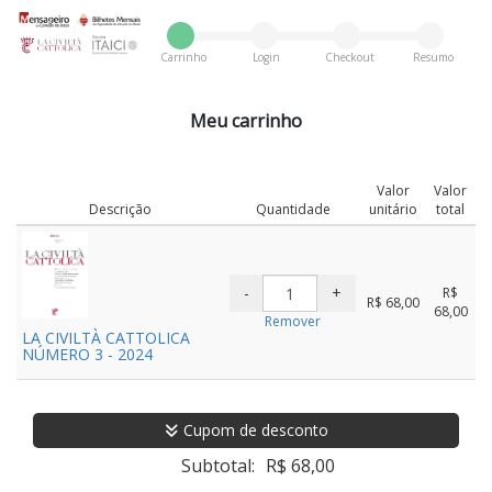
Carrinho
Login
Checkout
Resumo
Meu carrinho
Valor
Valor
Descrição
Quantidade
unitário
total
R$
R$ 68,00
68,00
Remover
LA CIVILTÀ CATTOLICA
NÚMERO 3 - 2024
Cupom de desconto
Subtotal:
R$ 68,00