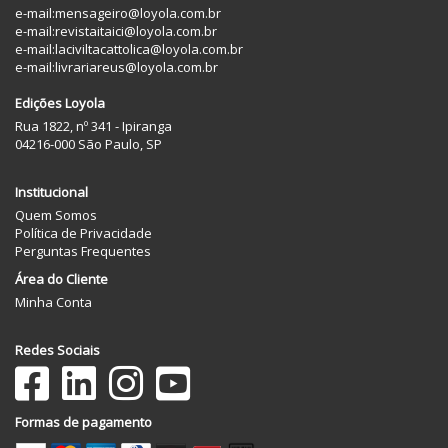
e-mail:
mensageiro@loyola.com.br
e-mail:
revistaitaici@loyola.com.br
e-mail:
laciviltacattolica@loyola.com.br
e-mail:
livrariareus@loyola.com.br
Edições Loyola
Rua 1822, nº 341 - Ipiranga
04216-000 São Paulo, SP
Institucional
Quem Somos
Política de Privacidade
Perguntas Frequentes
Área do Cliente
Minha Conta
Redes Sociais
Formas de pagamento