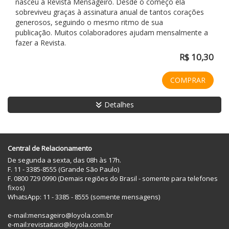
nasceu a Revista Mensageiro. Desde o começo ela
sobreviveu graças à assinatura anual de tantos corações
generosos, seguindo o mesmo ritmo de sua
publicação. Muitos colaboradores ajudam mensalmente a
fazer a Revista.
R$ 10,30
COMPRAR
Detalhes
Central de Relacionamento
De segunda a sexta, das 08h às 17h.
F. 11 - 3385-8555 (Grande São Paulo)
F. 0800 729 0990 (Demais regiões do Brasil - somente para telefones
fixos)
WhatsApp: 11 - 3385 - 8555 (somente mensagens)
e-mail:
mensageiro@loyola.com.br
e-mail:
revistaitaici@loyola.com.br