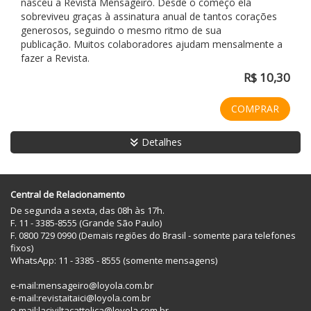
nasceu a Revista Mensageiro. Desde o começo ela
sobreviveu graças à assinatura anual de tantos corações
generosos, seguindo o mesmo ritmo de sua
publicação. Muitos colaboradores ajudam mensalmente a
fazer a Revista.
R$ 10,30
COMPRAR
Detalhes
Central de Relacionamento
De segunda a sexta, das 08h às 17h.
F. 11 - 3385-8555 (Grande São Paulo)
F. 0800 729 0990 (Demais regiões do Brasil - somente para telefones
fixos)
WhatsApp: 11 - 3385 - 8555 (somente mensagens)
e-mail:
mensageiro@loyola.com.br
e-mail:
revistaitaici@loyola.com.br
e-mail:
laciviltacattolica@loyola.com.br