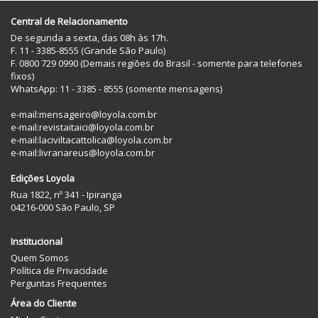
Central de Relacionamento
De segunda a sexta, das 08h às 17h.
F. 11 - 3385-8555 (Grande São Paulo)
F. 0800 729 0990 (Demais regiões do Brasil - somente para telefones
fixos)
WhatsApp: 11 - 3385 - 8555 (somente mensagens)
e-mail:
mensageiro@loyola.com.br
e-mail:
revistaitaici@loyola.com.br
e-mail:
laciviltacattolica@loyola.com.br
e-mail:
livrariareus@loyola.com.br
Edições Loyola
Rua 1822, nº 341 - Ipiranga
04216-000 São Paulo, SP
Institucional
Quem Somos
Política de Privacidade
Perguntas Frequentes
Área do Cliente